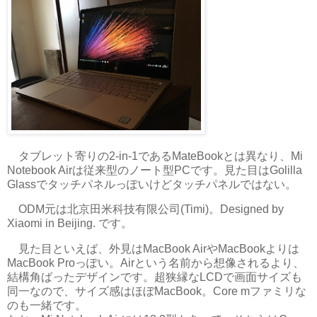
タブレット寄りの2-in-1であるMateBookとは異なり、Mi
Notebook Airは従来型のノート型PCです。見た目はGolilla
Glassでタッチパネルっぽいけどタッチパネルではない。
ODM元は北京田米科技有限公司(Timi)。Designed by
Xiaomi in Beijing. です。
見た目といえば、外見はMacBook AirやMacBookよりは
MacBook Proっぽい。Airという名前から想像されるより、
結構角ばったデザインです。超狭縁なLCDで画面サイズも
同一なので、サイズ感はほぼMacBook。Core mファミリな
のも一緒です。