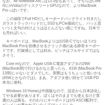
なお、Mi Notebook Airには13.3型もあって、そちらはCore
i5にnVidiaのディスクリートGPUなので、よりMacBook
Proっぽいです。
この値段でFull HDだしキーボードバックライト付きだし
ガラストラックパッドだしSSDもPCIe接続だし、パッと思
いつく文句の付けようはほとんどない感じですね。日本で
も売ればいい。
キーボードは、MacBookよりは(USB-Cでないほうの)
MacBook Proを彷彿させるクリック感のある静音キーボー
ドです。打鍵感としては好み。ピッチはフルサイズではな
さそう。
Core mなので、Apple USB-C電源アダプタの29W
(MacBook用)で行けるかなと思ったら、61W (MacBook Pro
13用)じゃないとダメでした。実際はもうちょっと低いかも
(45Wとかなのでは)。まあ、アダプタ使い回せて USB PD
本当に便利。
Windows 10 Homeは中国版なので、設定から日本語化し
てやる必要があります。ぼくはそのままでも使えるけど普
通の人は困る。そのわりにキーボードはUS ASCII配列で、
ピンインが書かれていなくてびっくりした。