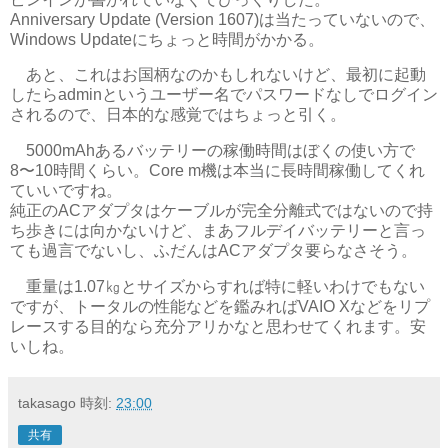
Anniversary Update (Version 1607)は当たっていないので、
Windows Updateにちょっと時間がかかる。
あと、これはお国柄なのかもしれないけど、最初に起動
したらadminというユーザー名でパスワードなしでログイン
されるので、日本的な感覚ではちょっと引く。
5000mAhあるバッテリーの稼働時間はぼくの使い方で
8〜10時間くらい。Core m機は本当に長時間稼働してくれ
ていいですね。
純正のACアダプタはケーブルが完全分離式ではないので持
ち歩きには向かないけど、まあフルデイバッテリーと言っ
ても過言でないし、ふだんはACアダプタ要らなさそう。
重量は1.07㎏とサイズからすれば特に軽いわけでもない
ですが、トータルの性能などを鑑みればVAIO Xなどをリプ
レースする目的なら充分アリかなと思わせてくれます。安
いしね。
takasago
時刻:
23:00
共有