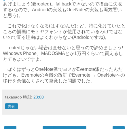
あげましょう(要rooted)。fallbackできないので描画に失敗
する(なので、Androidの実装もOneNoteの実装も両方悪い
と思う)。
これで化けなくなる(はずな)んだけど、特に化けていたと
ころの描画にモトヤフォントが使用されているわけではな
いので直る理由はよくわからない(Androidですね)。
rootedじゃない場合は直せないと思うので諦めましょう!
Windows Phone、MADOSMAとか1万円くらいで買えるし
とてもよいですよ。
ぼくはずっとOneNote派でヨメがEvernote派だったんだ
けども、Evernoteの今般の改訂でEvernote → OneNoteへの
移行を余儀なくされて発覚した問題でした。
takasago
時刻:
23:00
共有