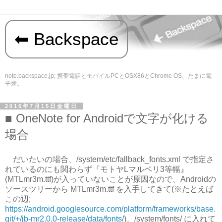
Backspace
note.backspace.jp; 携帯電話とモバイルPCとOSX86とChrome OS、たまに電
子煙。
2016年7月15日金曜日
OneNote for Androidで文字が化ける
場合
だいたいの場合、/system/etc/fallback_fonts.xml で指定さ
れているのにも関わらず『モトヤLマルベリ3等幅』
(MTLmr3m.ttf)が入っていないことが原因なので、Androidの
ソースツリーから MTLmr3m.ttf を入手してきて(※たとえば
この辺;
https://android.googlesource.com/platform/frameworks/base.
git/+/jb-mr2.0.0-release/data/fonts/
)、/system/fonts/ に入れて