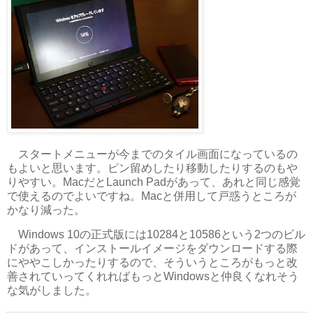
スタートメニューが今までのタイル画面になっているの
もよいと思います。ピン留めしたり移動したりするのもや
りやすい。MacだとLaunch Padがあって、あれと同じ感覚
で使えるのでよいですね。Macと併用して戸惑うところが
かなり減った。
Windows 10の正式版には10284と10586という2つのビル
ドがあって、インストールイメージをダウンロードする際
にややこしかったりするので、そういうところがもっと改
善されていってくれればもっとWindowsと仲良くなれそう
な気がしました。