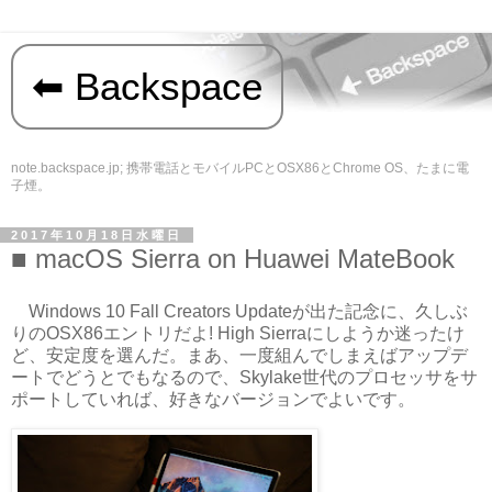
Backspace
note.backspace.jp; 携帯電話とモバイルPCとOSX86とChrome OS、たまに電
子煙。
2017年10月18日水曜日
macOS Sierra on Huawei MateBook
Windows 10 Fall Creators Updateが出た記念に、久しぶ
りのOSX86エントリだよ! High Sierraにしようか迷ったけ
ど、安定度を選んだ。まあ、一度組んでしまえばアップデ
ートでどうとでもなるので、Skylake世代のプロセッサをサ
ポートしていれば、好きなバージョンでよいです。