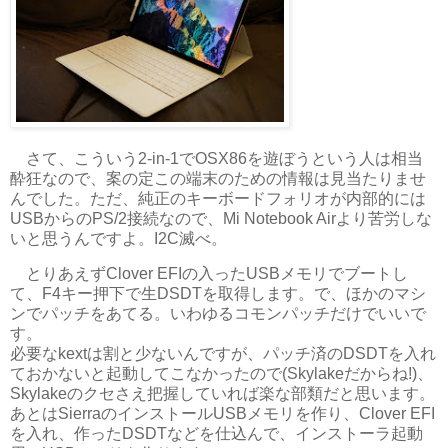
さて、こういう2-in-1でOSX86を遊ぼうという人は相当
酔狂なので、案の定この端末のための情報は見当たりませ
んでした。ただ、純正のキーボードフォリオが内部的には
USBからのPS/2接続なので、Mi Notebook Airより苦労しな
いと思うんですよ。I2C滅べ。
とりあえずClover EFIの入ったUSBメモリでブートし
て、F4キー押下で生DSDTを取得します。で、ほかのマシ
ンでパッチをあてる。いわゆるコモンパッチだけでいいで
す。
必要なkextは割と少ないんですが、パッチ済のDSDTを入れ
ておかないと起動してこなかったので(Skylakeだからね!)、
Skylakeのクセさえ把握していれば楽な部類だと思います。
あとはSierraのインストールUSBメモリを作り、Clover EFI
を入れ、作ったDSDTなどを仕込んで、インストーラ起動