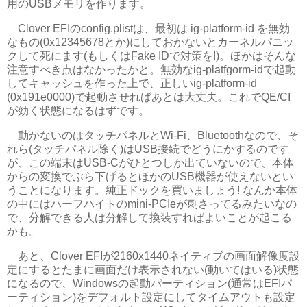
用のUSBメモリを作ります。
Clover EFIのconfig.plistは、最初は ig-platform-id を無効
なもの(0x12345678とか)にしておかないとカーネルパニッ
クして死にます(もしくはFake IDで対策を!)。ほかはそんな
注意すべき点はなかったかと。無効なig-platfgorm-idで起動
してキャッシュを作った上で、正しいig-platform-id
(0x191e0000)で起動させればあとは大丈夫。これでQE/CI
が効く状態になるはずです。
動かないのはタッチパネルとWi-Fi、Bluetoothなので、そ
れら(タッチパネル除く)はUSB接続でどうにかするのです
が、この端末はUSB-Cがひとつしか出ていないので、本体
からの変換でぶら下げるとほかのUSB機器が使えないとい
うことになります。純正ドックを買いましょう! なんか本体
の中にはハーフハイトのmini-PCIeが刺さってるみたいなの
で、分解できる人は分解して換装すればよいことが起こる
かも。
あと、Clover EFIが2160x1440ネイティブの画面解像度設
定にするとたまに画面だけ表示されない(動いてはいる)状態
になるので、Windowsの起動パーティション(通常はEFIパ
ーティション)をデフォルト設定にしてタイムアウトも設定