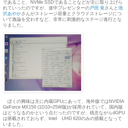
であること、NVMe SSDであることなどが主に取り上げら
れていったのですが、途中プレゼンターの
戸田 覚
さんと
池
沢あやか
さんがストレージ容量とクラウドストレージにつ
いて激論を交わすなど、非常に刺激的なステージ進行とな
りました。
ぼくの興味は主に内蔵GPUにあって、海外版ではNVIDIA
GeForce MX150 (1D10=25W版)が採用されていて、国内版
はどうなるのかという点だったのですが、残念ながらdGPU
は搭載されておらず、Intel UHD 620のみの搭載となって
いました。