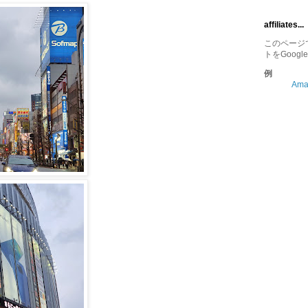
affiliates...
このページでは
トをGoogl
例
Am