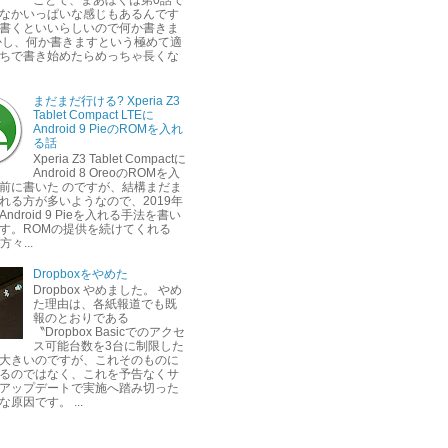
なかいっぱいな感じもあるんです
書くといいらしいので何か書きま
かし、何か書きますという極めて適
ちで書き始めたらめっちゃ長くな
まだまだ行ける? Xperia Z3
Tablet Compact LTEに
Android 9 PieのROMを入れ
る話
Xperia Z3 Tablet Compactに
Android 8 OreoのROMを入
前に書いた のですが、結構まだま
れる方が多いようなので、2019年
ndroid 9 Pieを入れる手法を書い
す。ROMの提供を続けてくれる
方々...
Dropboxをやめた
Dropbox やめました。 やめ
た理由は、各紙報道でも既
報のとおりである
〝Dropbox Basicでのアクセ
ス可能台数を3台に制限した
大きいのですが、これそのものに
るのではなく、これを予告なくサ
アップデートで実施へ踏み切った
原因です。 ...