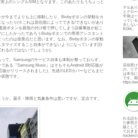
は事実上のシングルSIMとなります。このあたりもうちょっと
デルあり
とグロー
中身は一
が今までよりも上に移動したり、Bixbyボタンの挙動をカ
っている
なったり(※これは居住国によってできる/できないがあり
夫しない
。電源ボタンを親指の付け根で押してしまう誤爆事故が起こ
ROM...
にしたかったであろうBixbyボタンでの専用アシスタント
ったのは改善点だと思います。なお、Bixbyボタンの挙動
スタマイズすること自体ができないようになっています(日
わるのではないでしょうか)。
って、Samsungのサービス自体も体制が整っておらず、
店頭受け
『Samsung Music』はそもそもAndroid 9対応版が
の、リア
に対応版がリリースされました)、先述のLEDカバーなどもまだ
は本当に
い状態です。
です。期
https://
ょうか。曇天・降雨と気象条件は悪いですが、定点です。
れる話を
だ参照さ
版としてA
ておきま
hackerの