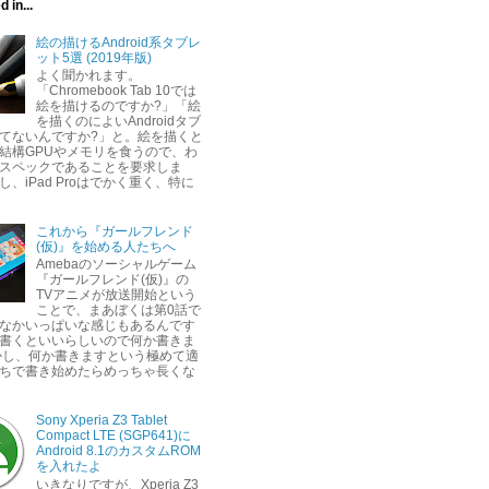
 in...
絵の描けるAndroid系タブレ
ット5選 (2019年版)
よく聞かれます。
「Chromebook Tab 10では
絵を描けるのですか?」「絵
を描くのによいAndroidタブ
てないんですか?」と。絵を描くと
結構GPUやメモリを食うので、わ
スペックであることを要求しま
し、iPad Proはでかく重く、特に
これから『ガールフレンド
(仮)』を始める人たちへ
Amebaのソーシャルゲーム
『ガールフレンド(仮)』の
TVアニメが放送開始という
ことで、まあぼくは第0話で
なかいっぱいな感じもあるんです
書くといいらしいので何か書きま
かし、何か書きますという極めて適
ちで書き始めたらめっちゃ長くな
Sony Xperia Z3 Tablet
Compact LTE (SGP641)に
Android 8.1のカスタムROM
を入れたよ
いきなりですが、Xperia Z3