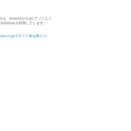
、Amazon(.co.jp) アソシエイ
e AdSenseを利用しています。
azon.co.jpでギフト券を贈ろう!