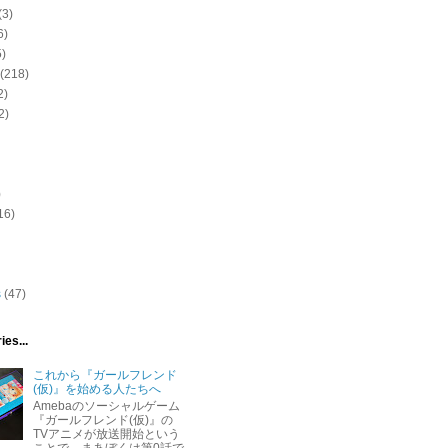
(3)
6)
5)
(218)
2)
2)
)
16)
s
(47)
ies...
これから『ガールフレンド
(仮)』を始める人たちへ
Amebaのソーシャルゲーム
『ガールフレンド(仮)』の
TVアニメが放送開始という
ことで、まあぼくは第0話で