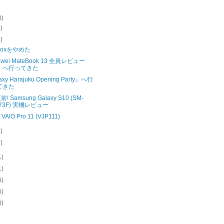
0)
1)
5)
pboxをやめた
wei MateBook 13 全員レビュー
』へ行ってきた
xy Harajuku Opening Party』へ行
てきた
! Samsung Galaxy S10 (SM-
73F) 実機レビュー
- VAIO Pro 11 (VJP111)
7)
7)
1)
1)
6)
5)
0)