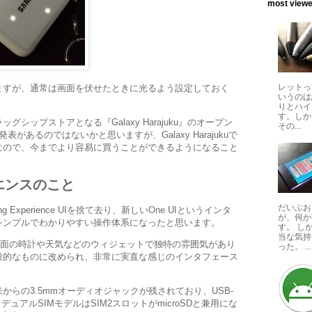
most viewed
レットっ
ますが、通常は画面を伏せたときに光るよう設定しておく
いうのは
りとハイ
す。しか
シップストアとなる『Galaxy Harajuku』のオープン
その...
発表があるのではないかと思いますが、Galaxy Harajukuで
なので、今までより容易に買うことができるようになること
エンスのこと
だいぶお
ng Experience UIを捨て去り、新しいOne UIというインタ
が、何か
シンプルでわかりやすい操作体系になったと思います。
す。 し
当な気持
ック画面の時計や天気などのウィジェットで独特の雰囲気があり
った。 ...
般的なものに改められ、非常に実直な感じのインタフェース
からの3.5mmオーディオジャックが残されており、USB-
います。デュアルSIMモデルはSIM2スロットがmicroSDと兼用にな