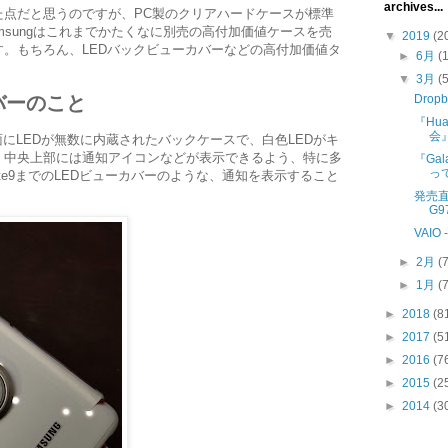
archives...
た点だと思うのですが、PC製のクリアハードケースが標準
msungはこれまでかたくなに別売の高付加価値ケースを売
▼
2019
(2
。もちろん、LEDバックビューカバーなどの高付加価値タ
►
6月
(
▼
3月
(
Dro
バーのこと
『Hua
会
面にLEDが無数に内蔵されたバックケースで、白色LEDがキ
。中央上部には通知アイコンなどが表示できるよう、特に多
『Gala
っ
ote9までのLEDビューカバーのような、通知を表示すること
発売直前
G9
VAIO 
►
2月
(
►
1月
(
►
2018
(8
►
2017
(5
►
2016
(7
►
2015
(2
►
2014
(3