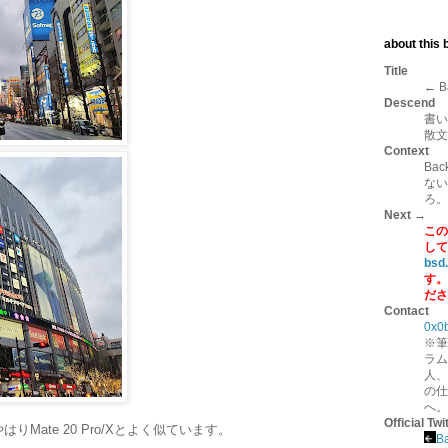
about this b
Title
← B
Descend
書い
散文
Context
Ba
ない
ろ。
Next →
この
して
bsd
す。
ださ
Contact
0x0
※筆
ラム
人、
の仕
へ。
Official Twi
Mate 20 Pro/Xとよく似ています。
B