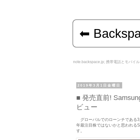
Backsp
note.backspace.jp; 携帯電話とモ
2019年3月1日金曜日
発売直前! Samsung 
ビュー
グローバルでのローンチである3
年最注目株ではないかと思われるSam
す。