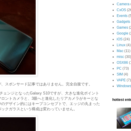
Camera
CxOS
(2
Events
(
Gadgets
Games
(
Google
(
iOS
(24)
Linux
(4)
Mac
(11)
misc
(30
OSX86
(
PC
(73)
SIM
(4)
VAPE
(7)
が、スポンサード記事ではありません。完全自腹です。
Window
ェンジとなったGalaxy S10ですが、大きな進化ポイント
フロントカメラと、3眼へと進化したリアカメラがキーとな
hottest entr
枠のデザイン的にはキープコンセプトで、エッジの丸まった
バックガラスという構成は変わっていません。