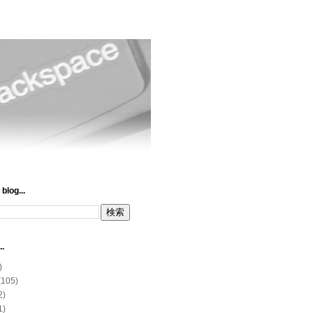
blog...
..
)
(105)
2)
1)