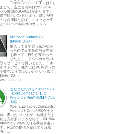
Tablet Compact LTEには2モ
まして、主に台湾向けのSGP641
バル展開のSGP621があります。
緒で対応バンドが違う。ぼくが持
のは台湾版なので、ちょっと一工
とグローバル向けのカスタム
Microsoft Surface Go
(Model 1824)
輸入してまで買う気がなか
ったので日本版の当日在庫
を狙って、日付が変わった
とたんにヨドバシカメラの
取りサービスで買いました。日本
ルストアで、発売日にPCを買うの
十数年ぶりではないかという感じ
待値が高い。
www.amazon.co...
まだまだ行ける? Xperia Z3
Tablet Compact LTEに
Android 9 PieのROMを入れ
る話
Xperia Z3 Tablet Compactに
Android 8 OreoのROMを入
前に書いた のですが、結構まだま
れる方が多いようなので、2019年
ndroid 9 Pieを入れる手法を書い
す。ROMの提供を続けてくれる
方々...