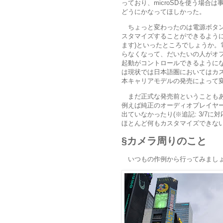
っており、microSDを使う場合
どうにかなってほしかった。
ちょっと変わったのは電源ボタン
スタマイズすることができるように
ます)といったところでしょうか
らなくなって、だいたいの人がオフ
起動がコントロールできるようにな
は現状では日本語圏においてはカ
本キャリアモデルの発売によって変
まだ正式な発売前ということもあ
例えば純正のオーディオプレイヤーである
出ていなかったり(※追記: 3/7
ほとんど何もカスタマイズできな
カメラ周りのこと
いつもの作例から行ってみまし