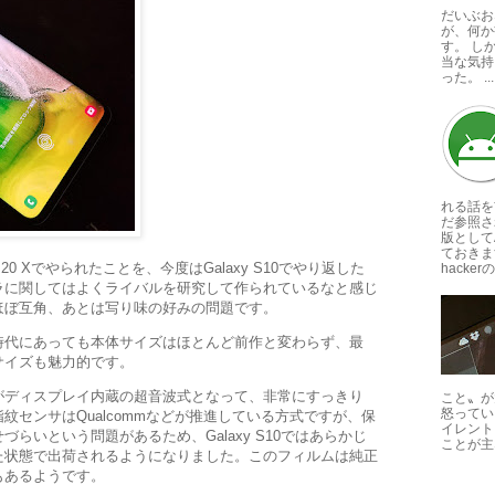
だいぶお
が、何か
す。 し
当な気持
った。 ...
れる話を
だ参照さ
版としてA
ておきま
 20 Xでやられたことを、今度はGalaxy S10でやり返した
hackerの
ラに関してはよくライバルを研究して作られているなと感じ
ほぼ互角、あとは写り味の好みの問題です。
時代にあっても本体サイズはほとんど前作と変わらず、最
サイズも魅力的です。
がディスプレイ内蔵の超音波式となって、非常にすっきり
こと〟が
怒ってい
紋センサはQualcommなどが推進している方式ですが、保
イレント
らいという問題があるため、Galaxy S10ではあらかじ
ことが主な
た状態で出荷されるようになりました。このフィルムは純正
もあるようです。