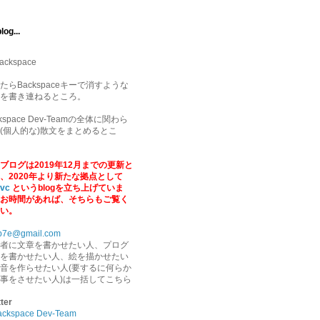
log...
ackspace
たらBackspaceキーで消すような
を書き連ねるところ。
ckspace Dev-Teamの全体に関わら
(個人的な)散文をまとめるとこ
ブログは2019年12月までの更新と
、2020年より新たな拠点として
.vc
というblogを立ち上げていま
お時間があれば、そちらもご覧く
い。
b7e@gmail.com
者に文章を書かせたい人、プログ
を書かせたい人、絵を描かせたい
音を作らせたい人(要するに何らか
事をさせたい人)は一括してこちら
tter
ackspace Dev-Team