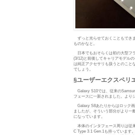
ずっと光らせておくこともでき
ものかなと。
日本でもおそらくは初の大型フラッグ
(3/12)と前後してキャリアモデルの
は純正アクセサリも扱うとのこと
でしょう。
ユーザーエクスペリ
Galaxy S10では、従来のSamsu
フェースに一新されました。より
Galaxy S8あたりからはロ
ましたが、そういう部分がより一
になっています。
本体のインタフェース周りは従来
C Type 3.1 Gen.1も持って