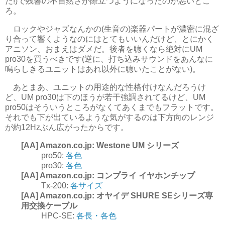
だ!)で残響の不自然さが際立つようになったのが悪いとこ
ろ。
ロックやジャズなんかの(生音の)楽器パートが濃密に混ざ
り合って響くようなのにはとてもいいんだけど、とにかく
アニソン、おまえはダメだ。後者を聴くなら絶対にUM
pro30を買うべきです(逆に、打ち込みサウンドをあんなに
鳴らしきるユニットはあれ以外に聴いたことがない)。
あとまあ、ユニットの用途的な性格付けなんだろうけ
ど、UM pro30は下のほうが若干強調されてるけど、UM
pro50はそういうところがなくてあくまでもフラットです。
それでも下が出ているような気がするのは下方向のレンジ
が約12Hzぶん広がったからです。
[AA] Amazon.co.jp: Westone UM シリーズ
pro50:
各色
pro30:
各色
[AA] Amazon.co.jp: コンプライ イヤホンチップ
Tx-200:
各サイズ
[AA] Amazon.co.jp: オヤイデ SHURE SEシリーズ専
用交換ケーブル
HPC-SE:
各長・各色