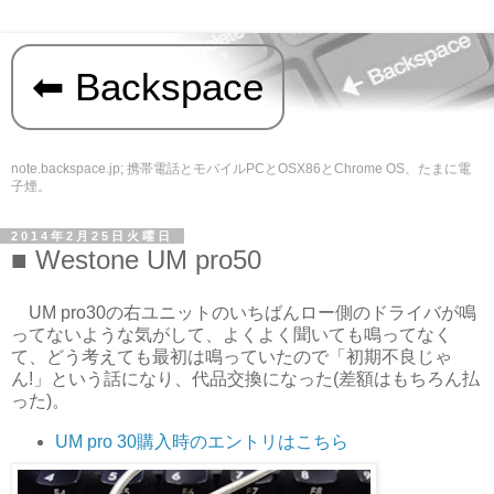
Backspace
note.backspace.jp; 携帯電話とモバイルPCとOSX86とChrome OS、たまに電
子煙。
2014年2月25日火曜日
Westone UM pro50
UM pro30の右ユニットのいちばんロー側のドライバが鳴
ってないような気がして、よくよく聞いても鳴ってなく
て、どう考えても最初は鳴っていたので「初期不良じゃ
ん!」という話になり、代品交換になった(差額はもちろん払
った)。
UM pro 30購入時のエントリはこちら