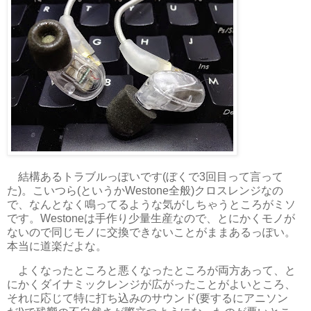
結構あるトラブルっぽいです(ぼくで3回目って言って
た)。こいつら(というかWestone全般)クロスレンジなの
で、なんとなく鳴ってるような気がしちゃうところがミソ
です。Westoneは手作り少量生産なので、とにかくモノが
ないので同じモノに交換できないことがままあるっぽい。
本当に道楽だよな。
よくなったところと悪くなったところが両方あって、と
にかくダイナミックレンジが広がったことがよいところ、
それに応じて特に打ち込みのサウンド(要するにアニソン