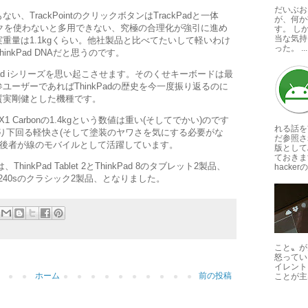
だいぶお
、TrackPointのクリックボタンはTrackPadと一体
が、何か
クを使わないと多用できない、究極の合理化が強引に進め
す。 し
当な気持
重量は1.1kgくらい。他社製品と比べてたいして軽いわけ
った。 ...
nkPad DNAだと思うのです。
Pad iシリーズを思い起こさせます。そのくせキーボードは最
ーザーであればThinkPadの歴史を今一度振り返るのに
質実剛健とした機種です。
X1 Carbonの1.4kgという数値は重い(そしてでかい)のです
れる話を
れをかなり下回る軽快さ(そして塗装のヤワさを気にする必要がな
だ参照さ
・後者が線のモバイルとして活躍しています。
版としてA
ておきま
hinkPad Tablet 2とThinkPad 8のタブレット2製品、
hackerの
nkPad X240sのクラシック2製品、となりました。
こと〟が
怒ってい
イレント
ホーム
前の投稿
ことが主な