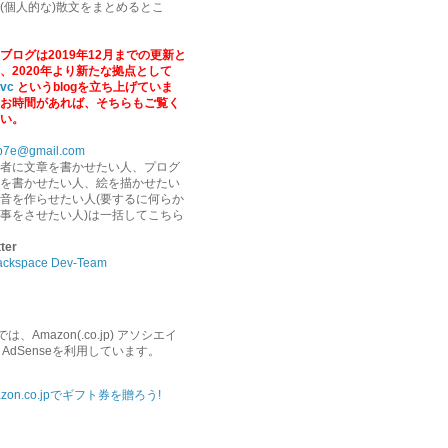
(個人的な)散文をまとめるとこ
ブログは2019年12月までの更新と
、2020年より新たな拠点として
.vc
というblogを立ち上げていま
お時間があれば、そちらもご覧く
い。
b7e@gmail.com
者に文章を書かせたい人、プログ
を書かせたい人、絵を描かせたい
音を作らせたい人(要するに何らか
事をさせたい人)は一括してこちら
tter
ackspace Dev-Team
、Amazon(.co.jp) アソシエイ
e AdSenseを利用しています。
azon.co.jpでギフト券を贈ろう!