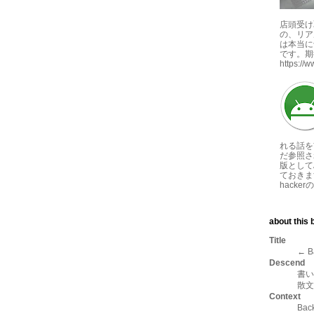
店頭受け
の、リア
は本当に
です。期
https://
れる話を
だ参照さ
版としてA
ておきま
hackerの
about this b
Title
← B
Descend
書い
散文
Context
Ba