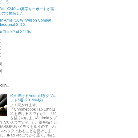
どころ
nkPad X240sの英字キーボードが届
たので換装した
rn Arms (SCW)/Wilson Combat
fessional S.D.S.
o ThinkPad X240s
6)
4)
6)
5)
0)
 in...
絵の描けるAndroid系タブレ
ット5選 (2019年版)
よく聞かれます。
「Chromebook Tab 10では
絵を描けるのですか?」「絵
を描くのによいAndroidタブ
てないんですか?」と。絵を描くと
結構GPUやメモリを食うので、わ
スペックであることを要求しま
し、iPad Proはでかく重く、特に