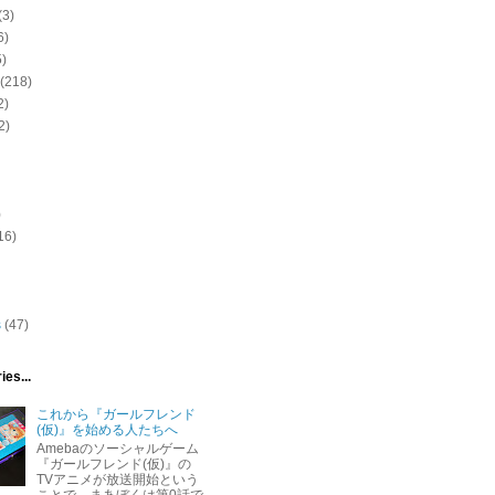
(3)
6)
5)
(218)
2)
2)
)
16)
s
(47)
ies...
これから『ガールフレンド
(仮)』を始める人たちへ
Amebaのソーシャルゲーム
『ガールフレンド(仮)』の
TVアニメが放送開始という
ことで、まあぼくは第0話で