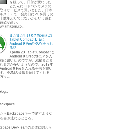
を狙って、日付が変わった
とたんにヨドバシカメラの
取りサービスで買いました。日本
ルストアで、発売日にPCを買うの
十数年ぶりではないかという感じ
待値が高い。
www.amazon.co...
まだまだ行ける? Xperia Z3
Tablet Compact LTEに
Android 9 PieのROMを入れ
る話
Xperia Z3 Tablet Compactに
Android 8 OreoのROMを入
前に書いた のですが、結構まだま
れる方が多いようなので、2019年
ndroid 9 Pieを入れる手法を書い
す。ROMの提供を続けてくれる
方々...
log...
ackspace
たらBackspaceキーで消すような
を書き連ねるところ。
ckspace Dev-Teamの全体に関わら