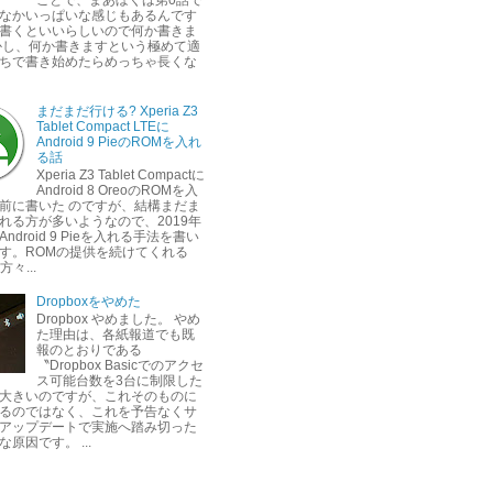
なかいっぱいな感じもあるんです
書くといいらしいので何か書きま
かし、何か書きますという極めて適
ちで書き始めたらめっちゃ長くな
まだまだ行ける? Xperia Z3
Tablet Compact LTEに
Android 9 PieのROMを入れ
る話
Xperia Z3 Tablet Compactに
Android 8 OreoのROMを入
前に書いた のですが、結構まだま
れる方が多いようなので、2019年
ndroid 9 Pieを入れる手法を書い
す。ROMの提供を続けてくれる
方々...
Dropboxをやめた
Dropbox やめました。 やめ
た理由は、各紙報道でも既
報のとおりである
〝Dropbox Basicでのアクセ
ス可能台数を3台に制限した
大きいのですが、これそのものに
るのではなく、これを予告なくサ
アップデートで実施へ踏み切った
原因です。 ...