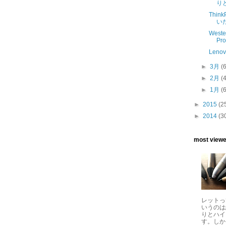
り
Thi
い
Weste
Pro
Lenov
►
3月
(
►
2月
(
►
1月
(
►
2015
(2
►
2014
(3
most viewed
レットっ
いうのは
りとハイ
す。しか