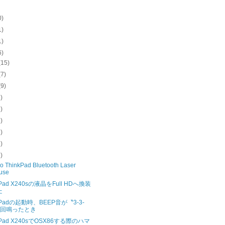
0)
1)
1)
6)
(15)
(7)
(9)
5)
5)
5)
2)
5)
7)
o ThinkPad Bluetooth Laser
use
kPad X240sの液晶をFull HDへ換装
た
kPadの起動時、BEEP音が〝3-3-
〟回鳴ったとき
kPad X240sでOSX86する際のハマ