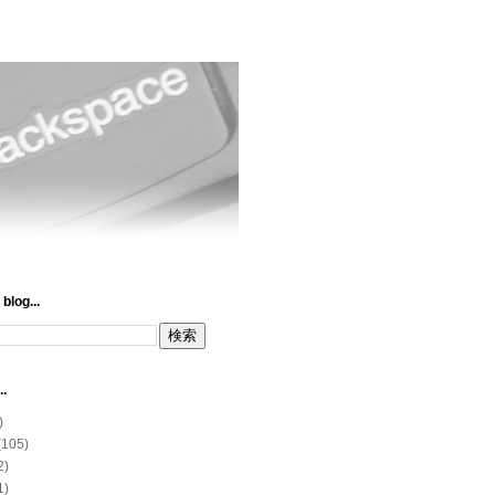
blog...
..
)
(105)
2)
1)