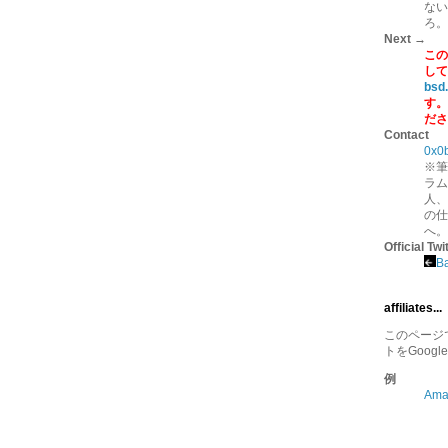
ない
ろ。
Next →
この
して
bsd
す。
ださ
Contact
0x0
※筆
ラム
人、
の仕
へ。
Official Twi
B
affiliates...
このページでは
トをGoogl
例
Am