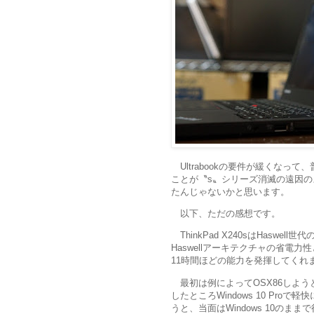
Ultrabookの要件が緩くなって
ことが〝s〟シリーズ消滅の遠因
たんじゃないかと思います。
以下、ただの感想です。
ThinkPad X240sはHaswe
Haswellアーキテクチャの省電
11時間ほどの能力を発揮してくれ
最初は例によってOSX86しようと思
したところWindows 10 Pr
うと、当面はWindows 10のま