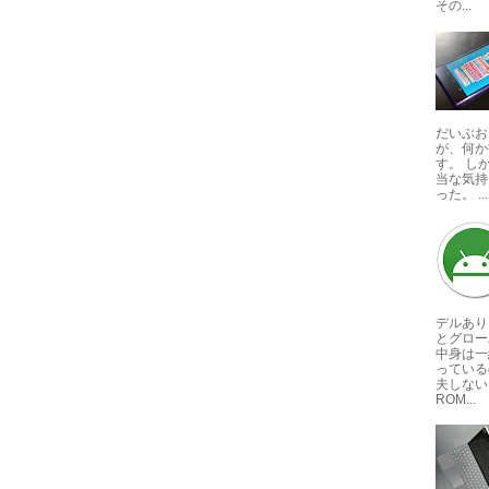
その...
だいぶお
が、何か
す。 し
当な気持
った。 ...
デルあり
とグロー
中身は一
っている
夫しない
ROM...