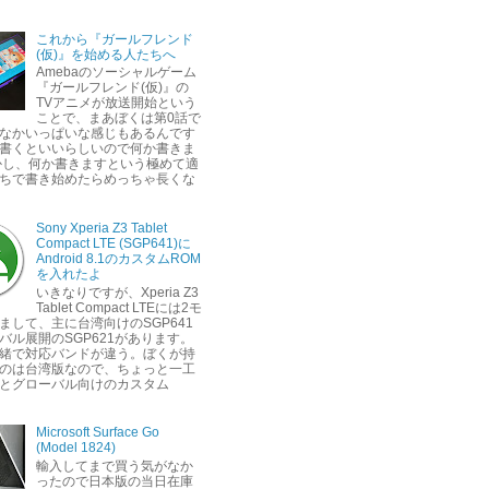
これから『ガールフレンド
(仮)』を始める人たちへ
Amebaのソーシャルゲーム
『ガールフレンド(仮)』の
TVアニメが放送開始という
ことで、まあぼくは第0話で
なかいっぱいな感じもあるんです
書くといいらしいので何か書きま
かし、何か書きますという極めて適
ちで書き始めたらめっちゃ長くな
Sony Xperia Z3 Tablet
Compact LTE (SGP641)に
Android 8.1のカスタムROM
を入れたよ
いきなりですが、Xperia Z3
Tablet Compact LTEには2モ
まして、主に台湾向けのSGP641
バル展開のSGP621があります。
緒で対応バンドが違う。ぼくが持
のは台湾版なので、ちょっと一工
とグローバル向けのカスタム
Microsoft Surface Go
(Model 1824)
輸入してまで買う気がなか
ったので日本版の当日在庫