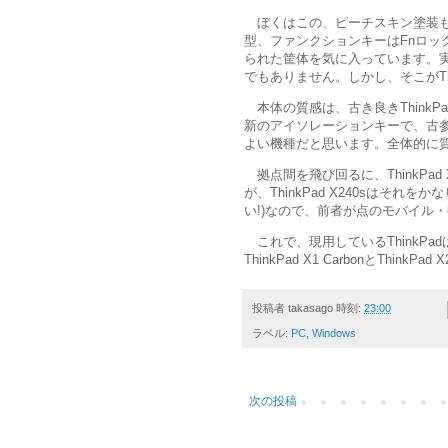
ぼくはこの、ピーチスキン塗装もない
型、ファンクションキーはFnロッ
られた筐体を気に入っています。実
でもありません。しかし、そこがThi
本体の質感は、古き良きThink
新のアイソレーションキーで、古参ユ
よい機種だと思います。全体的に
拠点間を飛び回るに、ThinkPad 
が、ThinkPad X240sはそ
い!)なので、前者が点のモバイル
これで、現用しているThinkPadは、T
ThinkPad X1 CarbonとThi
投稿者
takasago
時刻:
23:00
ラベル:
PC
,
Windows
次の投稿