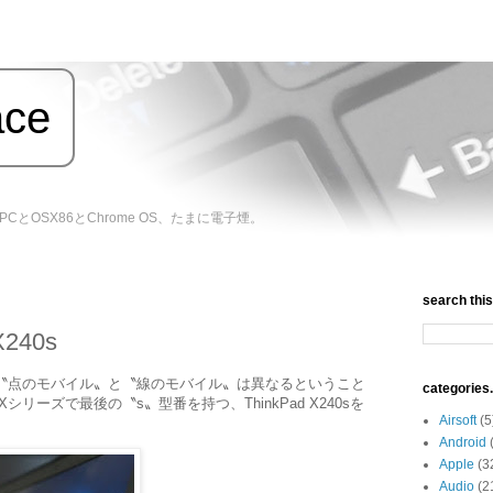
ace
バイルPCとOSX86とChrome OS、たまに電子煙。
search this 
X240s
nを買って、〝点のモバイル〟と〝線のモバイル〟は異なるということ
categories.
Xシリーズで最後の〝s〟型番を持つ、ThinkPad X240sを
Airsoft
(5
Android
Apple
(3
Audio
(2