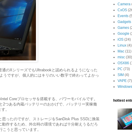
Camera
CxOS
(2
Events
(
Gadgets
Games
(
Google
(
iOS
(24)
Linux
(4)
Mac
(11)
misc
(30
OSX86
(
PC
(73)
、普通のXシリーズでもUltrabookと認められるようになった
SIM
(4)
のようですが、個人的にはキリのいい数字で終わってよかっ
VAPE
(7)
Window
ll世代のIntel Coreプロセッサを搭載する、パワーモバイルです。
hottest entr
力性と2つある内蔵バッテリーのおかげで、バッテリー実稼働
ます。
ったのですが、ストレージをSanDisk Plus SSDに換装
oで軽快に動作するため、外出時の環境であれば十分耐えうるだろ
まで行こうと思っています。