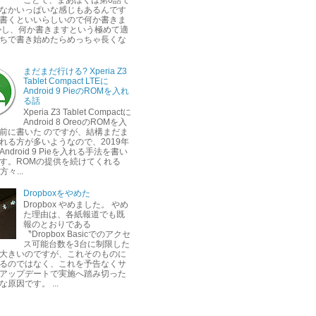
なかいっぱいな感じもあるんです
書くといいらしいので何か書きま
かし、何か書きますという極めて適
ちで書き始めたらめっちゃ長くな
まだまだ行ける? Xperia Z3
Tablet Compact LTEに
Android 9 PieのROMを入れ
る話
Xperia Z3 Tablet Compactに
Android 8 OreoのROMを入
前に書いた のですが、結構まだま
れる方が多いようなので、2019年
ndroid 9 Pieを入れる手法を書い
す。ROMの提供を続けてくれる
方々...
Dropboxをやめた
Dropbox やめました。 やめ
た理由は、各紙報道でも既
報のとおりである
〝Dropbox Basicでのアクセ
ス可能台数を3台に制限した
大きいのですが、これそのものに
るのではなく、これを予告なくサ
アップデートで実施へ踏み切った
原因です。 ...