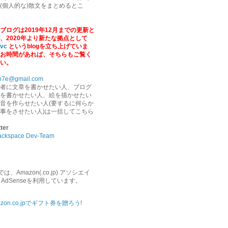
(個人的な)散文をまとめるとこ
ブログは2019年12月までの更新と
、2020年より新たな拠点として
.vc
というblogを立ち上げていま
お時間があれば、そちらもご覧く
い。
b7e@gmail.com
者に文章を書かせたい人、プログ
を書かせたい人、絵を描かせたい
音を作らせたい人(要するに何らか
事をさせたい人)は一括してこちら
tter
ackspace Dev-Team
、Amazon(.co.jp) アソシエイ
e AdSenseを利用しています。
azon.co.jpでギフト券を贈ろう!