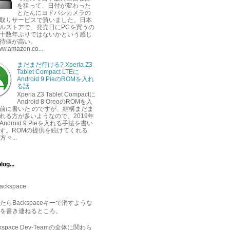
を狙って、日付が変わった
とたんにヨドバシカメラの
取りサービスで買いました。日本
ルストアで、発売日にPCを買うの
十数年ぶりではないかという感じ
待値が高い。
www.amazon.co...
まだまだ行ける? Xperia Z3
Tablet Compact LTEに
Android 9 PieのROMを入れ
る話
Xperia Z3 Tablet Compactに
Android 8 OreoのROMを入
前に書いた のですが、結構まだま
れる方が多いようなので、2019年
ndroid 9 Pieを入れる手法を書い
す。ROMの提供を続けてくれる
方々...
log...
ackspace
たらBackspaceキーで消すような
を書き連ねるところ。
ckspace Dev-Teamの全体に関わら