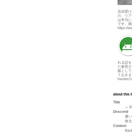
店頭受け
の、リア
は本当に
です。期
https://
れる話を
だ参照さ
版としてA
ておきま
hackerの
about this b
Title
← B
Descend
書い
散文
Context
Ba