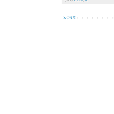
ラベル:
OSX86
,
PC
次の投稿