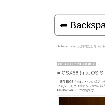
Backsp
note.backspace.jp; 携帯電話とモ
2016年10月28日金曜日
OSX86 (macOS Sier
EFI BIOS (っぽいやつ)の設定でAnt
ダメ)で、あとは適切なCloverの
MacBookAir6,2 の設定です。