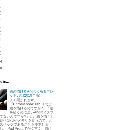
5)
5)
2)
5)
7)
6)
4)
6)
5)
0)
 in...
絵の描けるAndroid系タブレ
ット5選 (2019年版)
よく聞かれます。
「Chromebook Tab 10では
絵を描けるのですか?」「絵
を描くのによいAndroidタブ
てないんですか?」と。絵を描くと
結構GPUやメモリを食うので、わ
スペックであることを要求しま
し、iPad Proはでかく重く、特に