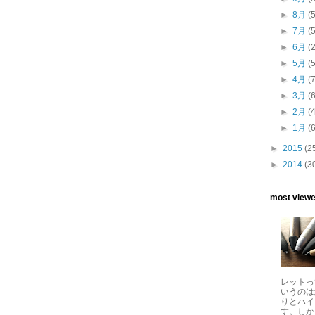
►
8月
(
►
7月
(
►
6月
(
►
5月
(
►
4月
(
►
3月
(
►
2月
(
►
1月
(
►
2015
(2
►
2014
(3
most viewed
レットっ
いうのは
りとハイ
す。しか