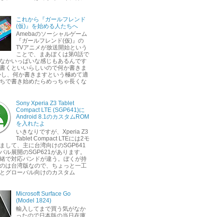
これから『ガールフレンド
(仮)』を始める人たちへ
Amebaのソーシャルゲーム
『ガールフレンド(仮)』の
TVアニメが放送開始という
ことで、まあぼくは第0話で
なかいっぱいな感じもあるんです
書くといいらしいので何か書きま
かし、何か書きますという極めて適
ちで書き始めたらめっちゃ長くな
Sony Xperia Z3 Tablet
Compact LTE (SGP641)に
Android 8.1のカスタムROM
を入れたよ
いきなりですが、Xperia Z3
Tablet Compact LTEには2モ
まして、主に台湾向けのSGP641
バル展開のSGP621があります。
緒で対応バンドが違う。ぼくが持
のは台湾版なので、ちょっと一工
とグローバル向けのカスタム
Microsoft Surface Go
(Model 1824)
輸入してまで買う気がなか
ったので日本版の当日在庫