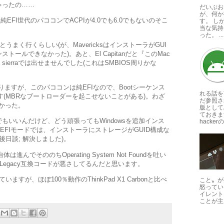
ゃったの……
だいぶお
が、何か
純EFI世代のパココンでACPIが4.0でも6.0でもないのそこ
す。 し
当な気持
った。 ...
だとうまく行くらしい(が、MavericksはインストーラがGUI
ールできなかった)。あと、El Capitanだと『このMac
erraでは出せませんでした(これはSMBIOS周りかな
ありますが、このパココンは純EFIなので、Bootシーケンス
れる話を
です(MBRなブートローダーを起こせないことがある)。わざ
だ参照さ
よかった。
版としてA
ておきま
もいいんだけど、どう頑張ってもWindowsを追加インス
hackerの
EFIモードでは、インストーラにストレージがGUID構成な
後日談; 解決しました)。
進んでそののちOperating System Not Foundを吐い
Legacy互換コードが悪さしてるんだと思います。
すが、ほぼ100％動作のThinkPad X1 Carbonと比べ
こと〟が
怒ってい
イレント
ことが主な