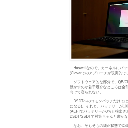
Haswellなので、カーネルにパッ
(Cloverでのアプローチが現実的で
ソフトウェア的な部分で、QE/CI、Hand
動かすのが若干厄介なところは全部動いて
向けて寝られない。
DSDTへのコモンパッチだけで
になる)。それと、バッテリーが1
(ACPIでバッテリーが0％と検出
DSDT/SSDTで対策ちゃんと書
なお、そもそもの純正状態でDS