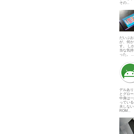
その...
だいぶお
が、何か
す。 し
当な気持
った。 ...
デルあり
とグロー
中身は一
っている
夫しない
ROM...