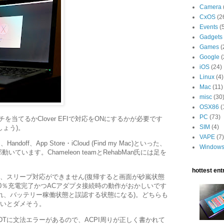
Camera
CxOS
(2
Events
(
Gadgets
Games
(
Google
(
iOS
(24)
Linux
(4)
Mac
(11)
misc
(30
OSX86
(
PC
(73)
チを当てるかClover EFIで対応をONにするかが必要です
SIM
(4)
しょう)。
VAPE
(7)
off、App Store・iCloud (Find my Mac)といった、
Window
います。Chameleon teamとRehabMan氏には足を
hottest entr
は、スリープ対応ができません(復帰すると画面が砂嵐状態
00％充電完了かつACアダプタ接続時の動作がおかしいです
され、バッテリー稼働状態と誤認する状態になる)。どちらも
かないとダメそう。
DTに文法エラーがあるので、ACPI周りが正しく書かれて