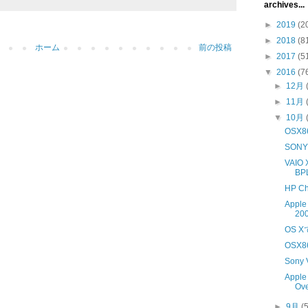
archives...
►
2019
(2
►
2018
(8
ホーム
前の投稿
►
2017
(5
▼
2016
(7
►
12月
►
11月
▼
10月
OSX86
SONY 
VAI
B
HP Ch
Apple
20
OS 
OSX86
Sony 
Apple
Ove
►
9月
(