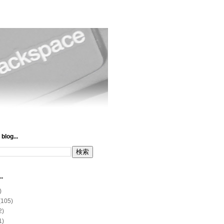
blog...
..
)
(105)
2)
1)