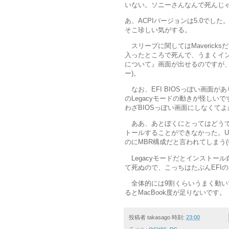
いない。ソニーさんなんで死んじ
あ、ACPIバージョンは5.0でした。
そこ珍しい気がする。
スリープに関してはMavericks
入ったところで死んで、うまくインスト
について』画面が出せるのですが、si
ー)。
なお、EFI BIOSっぽい画面が
のLegacyモードの動きが怪しい
わざBIOSっぽい画面にしなくて
ああ、あとぼくにとってはどうで
トールすることができなかった。U
のにMBR構成だと言われてしまう(
Legacyモードだとインストール自体は
て死ぬので、こっちはたぶんEFIの
全体的には9割くらいうまく動いていま
るとMacBook度が足りないです。
投稿者
takasago
時刻:
23:00