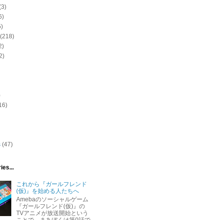
(3)
6)
5)
(218)
2)
2)
)
16)
s
(47)
ies...
これから『ガールフレンド
(仮)』を始める人たちへ
Amebaのソーシャルゲーム
『ガールフレンド(仮)』の
TVアニメが放送開始という
ことで、まあぼくは第0話で