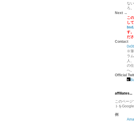
ない
ろ。
Next →
この
して
bsd
す。
ださ
Contact
0x0
※筆
ラム
人、
の仕
へ。
Official Twi
B
affiliates...
このページでは
トをGoogl
例
Am