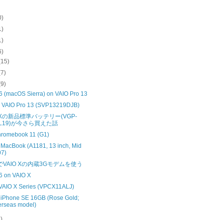
0)
1)
1)
6)
(15)
(7)
(9)
 (macOS Sierra) on VAIO Pro 13
VAIO Pro 13 (SVP13219DJB)
O Xの新品標準バッテリー(VGP-
PL19)が今さら買えた話
romebook 11 (G1)
 MacBook (A1181, 13 inch, Mid
07)
XでVAIO Xの内蔵3Gモデムを使う
 on VAIO X
VAIO X Series (VPCX11ALJ)
 iPhone SE 16GB (Rose Gold;
rseas model)
5)