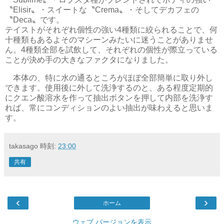
〝Elisir〟・スイートな〝Crema〟・そしてデカフェの
〝Deca〟です。
テイストがそれぞれ個性の強い4種類に絞られることで、何
十種類もあるよそのマシーンみたいに迷うことがありませ
ん。4種類全部を試飲して、それぞれの個性が際立っている
ことが決め手の大きなファクタになりました。
本体の、特に水の通るところがほぼ全部簡単に取り外し
できます。使用後に外して洗浄するのと、ある程度定期的
にクエン酸溶水を作って抽出ボタンを押して内部を洗浄す
れば、常にコンディションのよい抽出が味わえると思いま
す。
takasago
時刻:
23:00
共有
‹
›
ホーム
ウェブ バージョンを表示