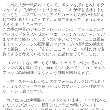
抽出方法が一風変わっていて、ボタンを押すと次にボタ
ンを押すまで抽出が止まりません。これが何を意味するか
というと、エスプレッソもアメリカーノも気分や好みに応
じて作れるということです。定量で止まってしまうよそと
大きく違うところです。
この手の機器のデモンストレーションは、フォームミルク
やシロップを入れて味のバリエーションがうんたら、でご
まかされて終わってしまうのが多いんですが、ここは最後
までエスプレッソの標準量とマグカップの標準量の抽出だ
けで勝負していて、〝ああ、ここはコーヒーの味だけで勝
負できると考えているのだな〟と思わせてくれました。
コンパクトなボディから19barの圧力で抽出されるので、
クレマの層も厚いです。5mmくらいあって、これこそエス
プレッソの醍醐味だよなという風味が味わえます。
一方、スチーム口がないのでフォームミルクは作れませ
ん。ミルクフォーマを使うかほかのマシーンから拝借する
か、という感じですね。
カプセルには4種類のテイストがあります。よそと比べる
とだいぶ少ないです。標準的なアラビカ種のブレンド
〝Sublime〟・ロブスタ種がブレンドされてボディの強い