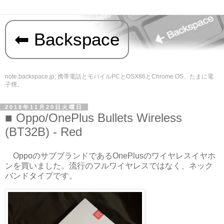
Backspace
note.backspace.jp; 携帯電話とモバイルPCとOSX86とChrome OS、たまに電
子煙。
2018年11月20日火曜日
Oppo/OnePlus Bullets Wireless
(BT32B) - Red
OppoのサブブランドであるOnePlusのワイヤレスイヤホ
ンを買いました。流行のフルワイヤレスではなく、ネック
バンドタイプです。