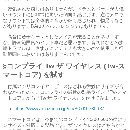
誇張された感じはありませんが、ドラムとベースが力強
いサウンドには非常に向いた傾向を感じます。逆にメロウ
なサウンドでは全体的に音がか細く感じられ、物足りなさ
があります。BAほどのフルレンジではありません。
高音に若干キーンとしたノイズが乗ることがあります
が、許容範囲内のヒット率だと思います。音切れなどの接
続トラブルは、さすがにアンテナも大きいので使用した行
動範囲内においてはありませんでした。
コンプライ Tw ザ ワイヤレス (Tw-ス
マートコア) を試す
付属のシリコンイヤーピースはどれも微妙にサイズが合
わなかったので、コンプライの最近の製品ライン『Tw-スマ
ートコア』から『Tw ザ ワイヤレス』を付けてみました。
https://www.amazon.co.jp/dp/B07KF78FJX/
スマートコアは、今までのコンプライの200-600の径にワ
ンサイズで対応する製品です。ザ ワイヤレスはどちらかと