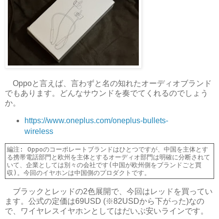
Oppoと言えば、言わずと名の知れたオーディオブランド
でもあります。どんなサウンドを奏でてくれるのでしょう
か。
https://www.oneplus.com/oneplus-bullets-
wireless
編注: Oppoのコーポレートブランドはひとつですが、中国を主体とす
る携帯電話部門と欧州を主体とするオーディオ部門は明確に分断されて
いて、企業としては別々の会社です(中国が欧州側をブランドごと買
ブラックとレッドの2色展開で、今回はレッドを買ってい
ます。公式の定価は69USD (※82USDから下がった)なの
で、ワイヤレスイヤホンとしてはだいぶ安いラインです。