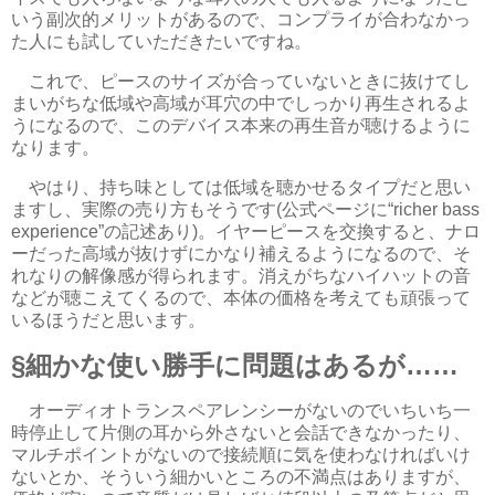
いう副次的メリットがあるので、コンプライが合わなかっ
た人にも試していただきたいですね。
これで、ピースのサイズが合っていないときに抜けてし
まいがちな低域や高域が耳穴の中でしっかり再生されるよ
うになるので、このデバイス本来の再生音が聴けるように
なります。
やはり、持ち味としては低域を聴かせるタイプだと思い
ますし、実際の売り方もそうです(公式ページに“richer bass
experience”の記述あり)。イヤーピースを交換すると、ナロ
ーだった高域が抜けずにかなり補えるようになるので、そ
れなりの解像感が得られます。消えがちなハイハットの音
などが聴こえてくるので、本体の価格を考えても頑張って
いるほうだと思います。
細かな使い勝手に問題はあるが……
オーディオトランスペアレンシーがないのでいちいち一
時停止して片側の耳から外さないと会話できなかったり、
マルチポイントがないので接続順に気を使わなければいけ
ないとか、そういう細かいところの不満点はありますが、