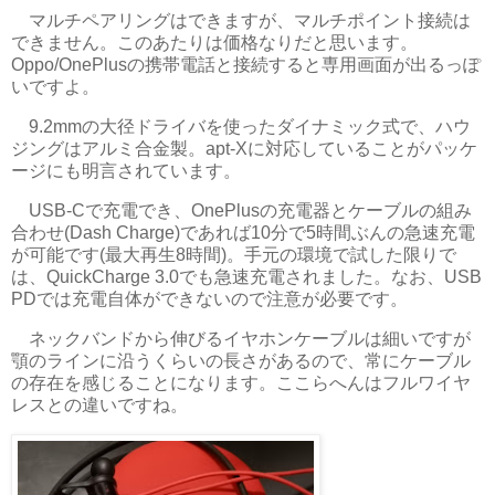
マルチペアリングはできますが、マルチポイント接続は
できません。このあたりは価格なりだと思います。
Oppo/OnePlusの携帯電話と接続すると専用画面が出るっぽ
いですよ。
9.2mmの大径ドライバを使ったダイナミック式で、ハウ
ジングはアルミ合金製。apt-Xに対応していることがパッケ
ージにも明言されています。
USB-Cで充電でき、OnePlusの充電器とケーブルの組み
合わせ(Dash Charge)であれば10分で5時間ぶんの急速充電
が可能です(最大再生8時間)。手元の環境で試した限りで
は、QuickCharge 3.0でも急速充電されました。なお、USB
PDでは充電自体ができないので注意が必要です。
ネックバンドから伸びるイヤホンケーブルは細いですが
顎のラインに沿うくらいの長さがあるので、常にケーブル
の存在を感じることになります。ここらへんはフルワイヤ
レスとの違いですね。