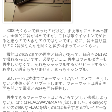
3000円くらいで買ったのだけど、まあ確かにHi-Resっぽ
い。全体的に音が薄めですが、これは繋ぐイヤホンで変わ
ると思うので大きな欠点ではないです。逆に、音圧盛り盛
りのCD音源なんかを聞くと多少薄まっていいくらい。
機能は24/192までの再生と録音があって、録音も24/192
で撮れるっぽいです。必要ない…… 再生はフォルダ内一括
再生しかなくて、それをシャッフルするかリピートするか
程度しか設定もありません。めっちゃシンプル。
SDカードは本体でフォーマットしないとダメで、そうし
ないと本体が延々リブートします。フォーマットは設定画
面を開いて電源とVol+を同時長押し。
再生できるフォーマットはいろいろで(としか表現しよう
ない)、ぼくはFLAC/WAV/M4Aだけ試しました。e-onkyoな
んかの24/96なFLACを聴くのには充分すぎるプレイヤーな