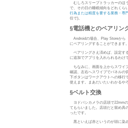
むしろスリープトラッカーのほ
で、その日の睡眠傾向をどれくらい
行為または精度を要する業務・専
任で)。
電話機とのペアリン
Androidの場合、Play Storeから
にペアリングすることができます。
ペアリングさえ済めば、設定する
に追加でアプリを入れられるわけ
ちなみに、画面を上からスワイ
確認、左右へスワイプでパネルの
下ボタンはワークアウトへの移行で
使えます。まあだいたいわかるや
ベルト交換
ヨドバシカメラの店頭で22mm
てもらいました。店頭だと留め具
ったです。
黒といえば赤というのが頭に染