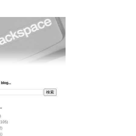
blog...
..
)
(105)
2)
1)