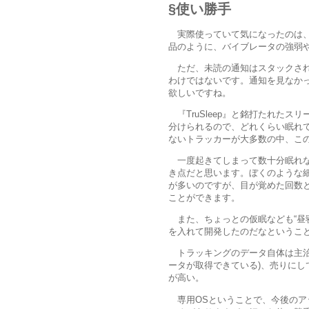
使い勝手
実際使っていて気になったのは
品のように、バイブレータの強弱
ただ、未読の通知はスタックさ
わけではないです。通知を見なか
欲しいですね。
『TruSleep』と銘打たれた
分けられるので、どれくらい眠れ
ないトラッカーが大多数の中、こ
一度起きてしまって数十分眠れ
き点だと思います。ぼくのような
が多いのですが、目が覚めた回数
ことができます。
また、ちょっとの仮眠なども“昼
を入れて開発したのだなというこ
トラッキングのデータ自体は主
ータが取得できている)、売りに
が高い。
専用OSということで、今後の