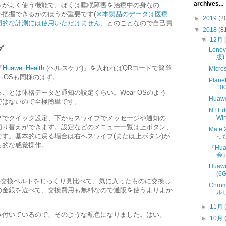
archives...
うがよく使う機能で、ぼくは睡眠障害を治療中の身なの
把握できるかのほうが重要です(
※本製品のデータは医療
►
2019
(2
門的な計測には使用いただけません
、とのことなので自己責
▼
2018
(8
▼
12月
グ
Lenov
版)
『
Huawei Health
(ヘルスケア)』を入れればQRコードで簡単
Micros
iOSも同様のはず。
Plane
10
ことは体格データと通知の設定くらい。Wear OSのよう
Huawe
ではないので至極簡単です。
NTT 
Wi
プでクイック設定、下からスワイプでメッセージや通知の
切り替えができます。設定などのメニュー一覧は上ボタン、
Mat
す。基本的に戻る場合は右へスワイプ(または上ボタン)が
っ
ろ的な感覚操作。
『Hua
会
Huawe
(6G
の交換ベルトをじっくり見比べて、気に入ったものに交換し
Chro
の金銀を選べて、交換費用も無料なので通販を使うよりよか
ル
►
11月
み付いているので、そのような配色になりました。はい。
►
10月