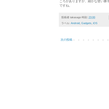
ころがありますが、細かな使い勝
ですね。
投稿者
takasago
時刻:
23:00
ラベル:
Android
,
Gadgets
,
iOS
次の投稿