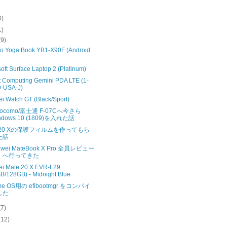
0)
1)
(9)
o Yoga Book YB1-X90F (Android
oft Surface Laptop 2 (Platinum)
t Computing Gemini PDA LTE (1-
0-USA-J)
i Watch GT (Black/Sport)
docomo/富士通 F-07Cへ今さら
ndows 10 (1809)を入れた話
e 20 Xの保護フィルムを作ってもら
た話
wei MateBook X Pro 全員レビュー
』へ行ってきた
i Mate 20 X EVR-L29
B/128GB) - Midnight Blue
me OS用の efibootmgr をコンパイ
した
(7)
(12)