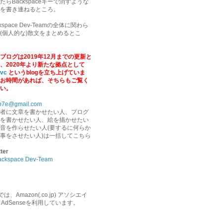
たらBackspaceキーで消すような
を書き連ねるところ。
ckspace Dev-Teamの全体に関わら
(個人的な)散文をまとめるとこ
ブログは2019年12月までの更新と
、2020年より新たな拠点として
.vc
というblogを立ち上げていま
お時間があれば、そちらもご覧く
い。
b7e@gmail.com
者に文章を書かせたい人、プログ
を書かせたい人、絵を描かせたい
音を作らせたい人(要するに何らか
事をさせたい人)は一括してこちら
tter
ackspace Dev-Team
、Amazon(.co.jp) アソシエイ
e AdSenseを利用しています。