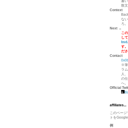
書い
散文
Context
Ba
ない
ろ。
Next →
この
して
bsd
す。
ださ
Contact
0x0
※筆
ラム
人、
の仕
へ。
Official Twi
B
affiliates...
このページでは
トをGoogl
例