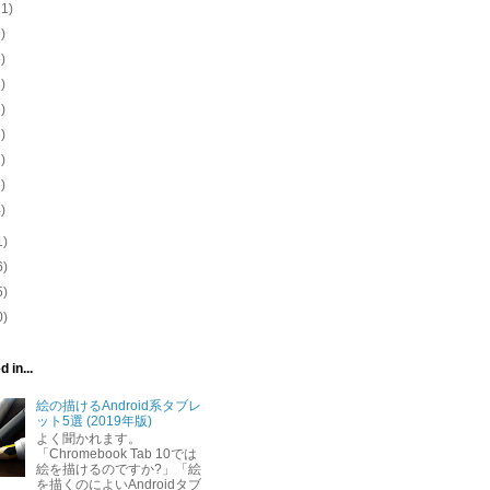
11)
9)
6)
3)
6)
6)
2)
6)
4)
1)
6)
5)
0)
 in...
絵の描けるAndroid系タブレ
ット5選 (2019年版)
よく聞かれます。
「Chromebook Tab 10では
絵を描けるのですか?」「絵
を描くのによいAndroidタブ