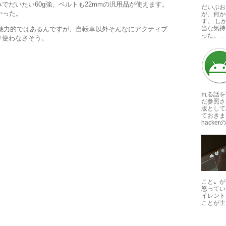
でだいたい60g強、ベルトも22mmの汎用品が使えます。
だいぶお
かった。
が、何か
す。 し
当な気持
も魅力的ではあるんですが、自転車以外そんなにアクティブ
った。 ...
り使わなさそう。
れる話を
だ参照さ
版としてA
ておきま
hackerの
こと〟が
怒ってい
イレント
ことが主な