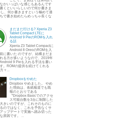
なかいっぱいな感じもあるんです
書くといいらしいので何か書きま
かし、何か書きますという極めて適
ちで書き始めたらめっちゃ長くな
まだまだ行ける? Xperia Z3
Tablet Compact LTEに
Android 9 PieのROMを入れ
る話
Xperia Z3 Tablet Compactに
Android 8 OreoのROMを入
前に書いた のですが、結構まだま
れる方が多いようなので、2019年
ndroid 9 Pieを入れる手法を書い
す。ROMの提供を続けてくれる
方々...
Dropboxをやめた
Dropbox やめました。 やめ
た理由は、各紙報道でも既
報のとおりである
〝Dropbox Basicでのアクセ
ス可能台数を3台に制限した
大きいのですが、これそのものに
るのではなく、これを予告なくサ
アップデートで実施へ踏み切った
原因です。 ...