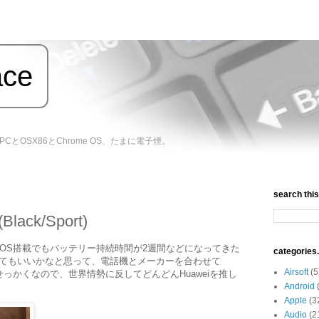
ace
バイルPCとOSX86とChrome OS、たまに電子煙。
search this 
Black/Sport)
r OS搭載でもバッテリー持続時間が2週間などになってきた
categories.
ら変えてもいいかなと思って、電話機とメーカーを合わせて
Airsoft
(5
した。せっかくなので、世界情勢に反してどんどんHuaweiを推し
Android
Apple
(3
Audio
(2