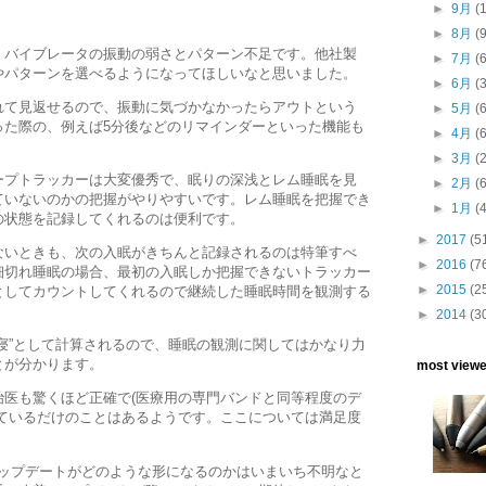
►
9月
(
►
8月
(
、バイブレータの振動の弱さとパターン不足です。他社製
►
7月
(
やパターンを選べるようになってほしいなと思いました。
►
6月
(
れて見返せるので、振動に気づかなかったらアウトという
►
5月
(
った際の、例えば5分後などのリマインダーといった機能も
►
4月
(
►
3月
(
スリープトラッカーは大変優秀で、眠りの深浅とレム睡眠を見
►
2月
(
ていないのかの把握がやりやすいです。レム睡眠を把握でき
►
1月
(
の状態を記録してくれるのは便利です。
►
2017
(5
ないときも、次の入眠がきちんと記録されるのは特筆すべ
►
2016
(7
細切れ睡眠の場合、最初の入眠しか把握できないトラッカー
►
2015
(2
としてカウントしてくれるので継続した睡眠時間を観測する
►
2014
(3
寝”として計算されるので、睡眠の観測に関してはかなり力
とが分かります。
most viewed
治医も驚くほど正確で(医療用の専門バンドと同等程度のデ
しているだけのことはあるようです。ここについては満足度
アップデートがどのような形になるのかはいまいち不明なと