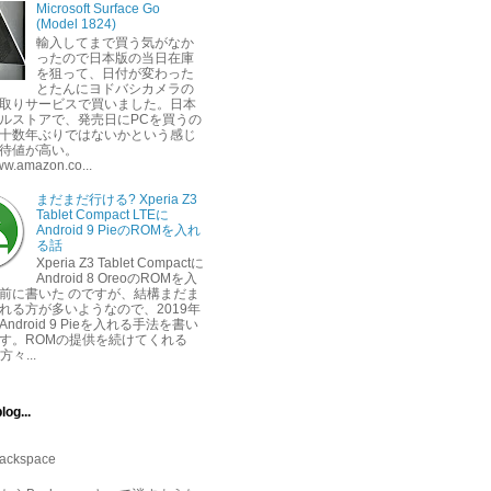
Microsoft Surface Go
(Model 1824)
輸入してまで買う気がなか
ったので日本版の当日在庫
を狙って、日付が変わった
とたんにヨドバシカメラの
取りサービスで買いました。日本
ルストアで、発売日にPCを買うの
十数年ぶりではないかという感じ
待値が高い。
www.amazon.co...
まだまだ行ける? Xperia Z3
Tablet Compact LTEに
Android 9 PieのROMを入れ
る話
Xperia Z3 Tablet Compactに
Android 8 OreoのROMを入
前に書いた のですが、結構まだま
れる方が多いようなので、2019年
ndroid 9 Pieを入れる手法を書い
す。ROMの提供を続けてくれる
方々...
log...
ackspace