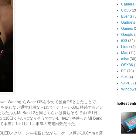
Camera
CxOS
(2
Events
(
Gadgets
Games
(
Google
(
iOS
(24)
Linux
(4)
Mac
(11)
misc
(30
OSX86
(
PC
(73)
SIM
(4)
VAPE
(7)
Window
Huawei WatchからWear OSをやめて独自OSとしたことで、
hottest entr
PSを使わない通常利用ならばバッテリーが30日持続するとい
たぶんMi Band 2と同じくらいは持ちそうです(※1日
10日くらいになりそうですが)。約1年半使ったMi Band
くて本当に1ヶ月に1回未満の充電回数だった。
MOLEDスクリーンを搭載しながら、ケース厚が10.6mmと薄