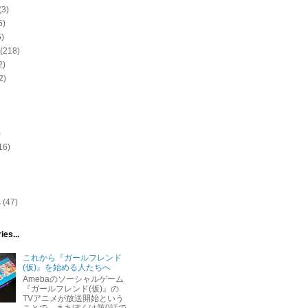
(3)
6)
5)
(218)
2)
2)
)
16)
s
(47)
ies...
これから『ガールフレンド
(仮)』を始める人たちへ
Amebaのソーシャルゲーム
『ガールフレンド(仮)』の
TVアニメが放送開始という
ことで、まあぼくは第0話で