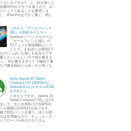
てないんですか?」と。絵を描くと
結構GPUやメモリを食うので、わ
スペックであることを要求しま
し、iPad Proはでかく重く、特に
これから『ガールフレンド
(仮)』を始める人たちへ
Amebaのソーシャルゲーム
『ガールフレンド(仮)』の
TVアニメが放送開始という
ことで、まあぼくは第0話で
なかいっぱいな感じもあるんです
書くといいらしいので何か書きま
かし、何か書きますという極めて適
ちで書き始めたらめっちゃ長くな
Sony Xperia Z3 Tablet
Compact LTE (SGP641)に
Android 8.1のカスタムROM
を入れたよ
いきなりですが、Xperia Z3
Tablet Compact LTEには2モ
まして、主に台湾向けのSGP641
バル展開のSGP621があります。
緒で対応バンドが違う。ぼくが持
のは台湾版なので、ちょっと一工
とグローバル向けのカスタム