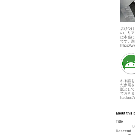
店頭受け
の、リア
は本当に
です。期
https://
れる話を
だ参照さ
版としてA
ておきま
hackerの
about this b
Title
← B
Descend